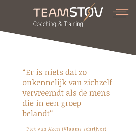
“Er is niets dat zo
onkennelijk van zichzelf
vervreemdt als de mens
die in een groep
belandt“
- Piet van Aken (Vlaams schrijver)